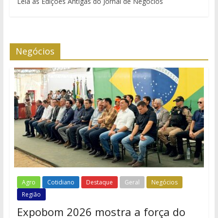
Leia as Edições Antigas do Jornal de Negócios
Negócios
Agro
Cotidiano
Destaque
Geral
Negócios
Região
Expobom 2026 mostra a força do