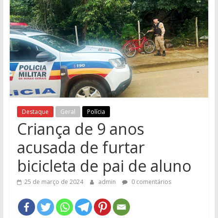
e
Região
Destaque
Geral
Polícia
Criança de 9 anos
acusada de furtar
bicicleta de pai de aluno
25 de março de 2024
admin
0 comentários