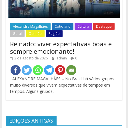
Alexandre Magalhães
Cotidiano
Cultura
Destaque
Geral
Opinião
Região
Reinado: viver expectativas boas é
sempre emocionante!
3 de agosto de 2026
admin
0
ALEXANDRE MAGALHÃES – No Brasil há vários grupos
muito diversos que vivem expectativas de tempos em
tempos. Alguns grupos,
EDIÇÕES ANTIGAS