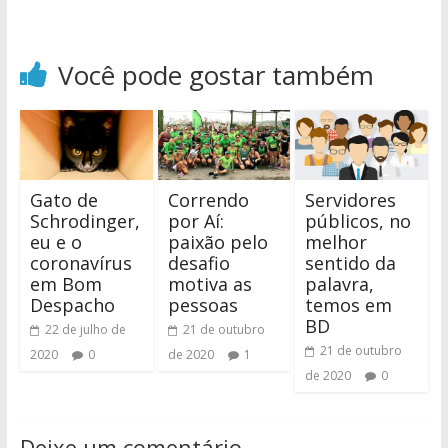
Você pode gostar também
Gato de
Correndo
Servidores
Schrodinger,
por Aí:
públicos, no
eu e o
paixão pelo
melhor
coronavírus
desafio
sentido da
em Bom
motiva as
palavra,
Despacho
pessoas
temos em
BD
22 de julho de
21 de outubro
21 de outubro
2020
0
de 2020
1
de 2020
0
Deixe um comentário