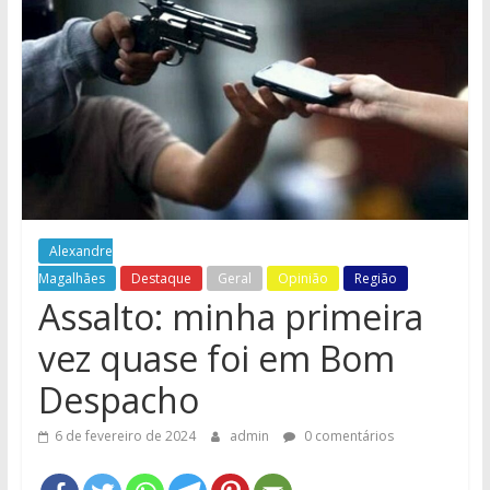
e
Região
Alexandre
Magalhães
Destaque
Geral
Opinião
Região
Assalto: minha primeira
vez quase foi em Bom
Despacho
6 de fevereiro de 2024
admin
0 comentários