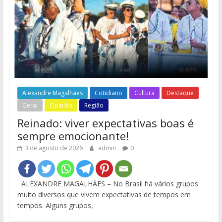
Alexandre Magalhães
Cotidiano
Cultura
Destaque
Geral
Opinião
Região
Reinado: viver expectativas boas é
sempre emocionante!
3 de agosto de 2026
admin
0
ALEXANDRE MAGALHÃES – No Brasil há vários grupos
muito diversos que vivem expectativas de tempos em
tempos. Alguns grupos,