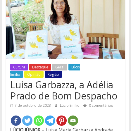
e
Região
Cultura
Destaque
Geral
Lúcio
Emílio
Opinião
Região
Luisa Garbazza, a Adélia
Prado de Bom Despacho
7 de outubro de 2023
Lúcio Emílio
0 comentários
LÚCIO JÚNIOR
– Luisa Maria Garbazza Andrade,