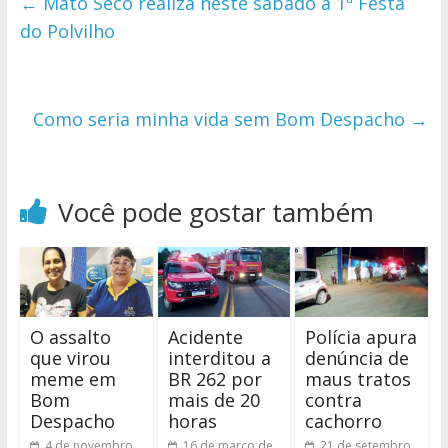
←
Mato Seco realiza neste sábado a 1ª Festa
do Polvilho
Como seria minha vida sem Bom Despacho
→
Você pode gostar também
O assalto
Acidente
Polícia apura
que virou
interditou a
denúncia de
meme em
BR 262 por
maus tratos
Bom
mais de 20
contra
Despacho
horas
cachorro
4 de novembro
16 de março de
21 de setembro