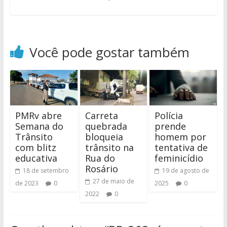
Você pode gostar também
PMRv abre
Carreta
Polícia
Semana do
quebrada
prende
Trânsito
bloqueia
homem por
com blitz
trânsito na
tentativa de
educativa
Rua do
feminicídio
Rosário
18 de setembro
19 de agosto de
27 de maio de
de 2023
0
2025
0
2022
0