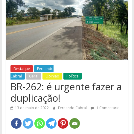
e
Região
Destaque
Fernando
Cabral
Geral
Opinião
Política
BR-262: é urgente fazer a
duplicação!
13 de maio de 2022
Fernando Cabral
1 Comentário