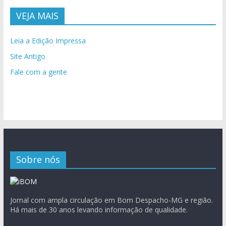
VEJA MAIS
Leia a Edição Impressa
Site Antigo
Fale com a gente
Sobre nós
Jornal com ampla circulação em Bom Despacho-MG e região.
Há mais de 30 anos levando informação de qualidade.