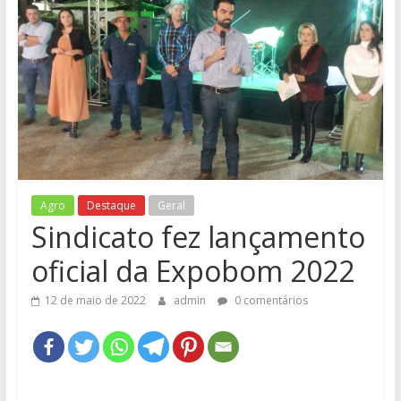
e
Região
Agro
Destaque
Geral
Sindicato fez lançamento
oficial da Expobom 2022
12 de maio de 2022
admin
0 comentários