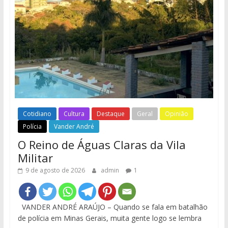
Cotidiano
Cultura
Destaque
Geral
Opinião
Polícia
Vander André
O Reino de Águas Claras da Vila
Militar
9 de agosto de 2026
admin
1
VANDER ANDRÉ ARAÚJO – Quando se fala em batalhão
de polícia em Minas Gerais, muita gente logo se lembra