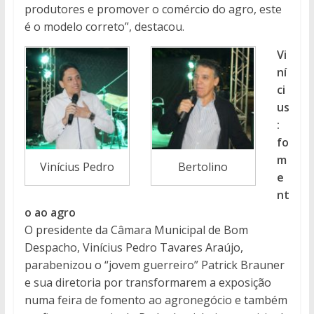
produtores e promover o comércio do agro, este
é o modelo correto”, destacou.
Vi
ní
ci
us
:
fo
m
Vinícius Pedro
Bertolino
e
nt
o ao agro
O presidente da Câmara Municipal de Bom
Despacho, Vinícius Pedro Tavares Araújo,
parabenizou o “jovem guerreiro” Patrick Brauner
e sua diretoria por transformarem a exposição
numa feira de fomento ao agronegócio e também