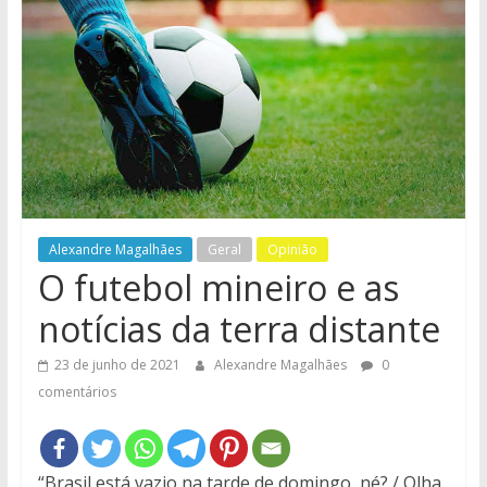
e
Região
Alexandre Magalhães
Geral
Opinião
O futebol mineiro e as
notícias da terra distante
23 de junho de 2021
Alexandre Magalhães
0
comentários
“Brasil está vazio na tarde de domingo, né? / Olha