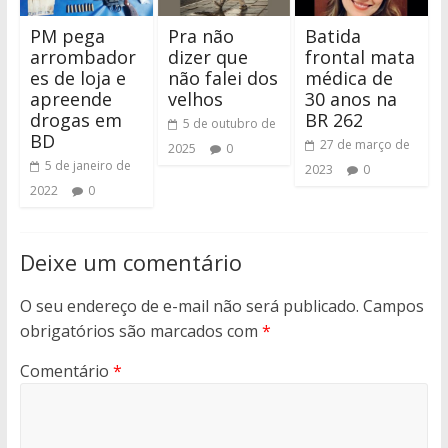
PM pega
Pra não
Batida
arrombador
dizer que
frontal mata
es de loja e
não falei dos
médica de
apreende
velhos
30 anos na
drogas em
BR 262
5 de outubro de
BD
27 de março de
2025
0
5 de janeiro de
2023
0
2022
0
Deixe um comentário
O seu endereço de e-mail não será publicado.
Campos
obrigatórios são marcados com
*
Comentário
*