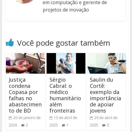
em computação e gerente de
projetos de inovação
Você pode gostar também
Justiça
Sérgio
Saulin du
condena
Cabral: o
Cortê:
Copasa por
médico
exemplo da
falhas no
humanitário
importância
abastecimen
além
de apoiar
to de BD
fronteiras
jovens
20 de janeiro de
13 de abril de
29 de abril de
2026
2
2025
1
2025
0