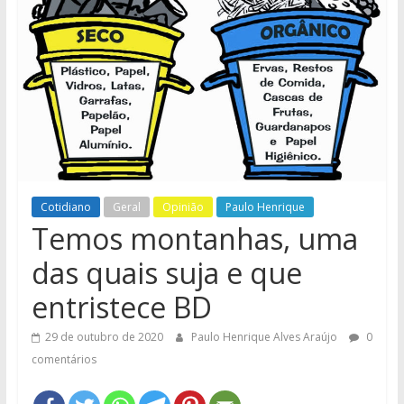
e
Região
Cotidiano
Geral
Opinião
Paulo Henrique
Temos montanhas, uma
das quais suja e que
entristece BD
29 de outubro de 2020
Paulo Henrique Alves Araújo
0
comentários