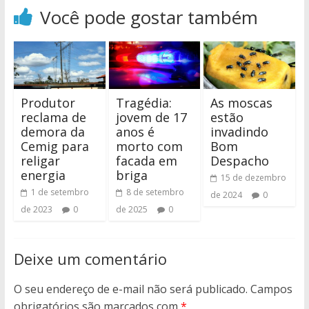
Você pode gostar também
Produtor
Tragédia:
As moscas
reclama de
jovem de 17
estão
demora da
anos é
invadindo
Cemig para
morto com
Bom
religar
facada em
Despacho
energia
briga
15 de dezembro
1 de setembro
8 de setembro
de 2024
0
de 2023
0
de 2025
0
Deixe um comentário
O seu endereço de e-mail não será publicado.
Campos
obrigatórios são marcados com
*