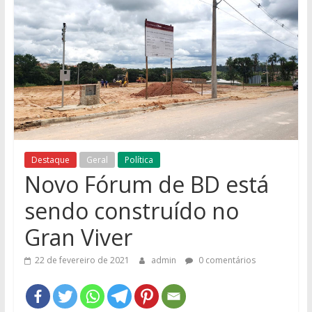
e
Região
Destaque
Geral
Política
Novo Fórum de BD está
sendo construído no
Gran Viver
22 de fevereiro de 2021
admin
0 comentários