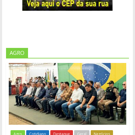
AGRO
Agro
Cotidiano
Destaque
Geral
Negócios