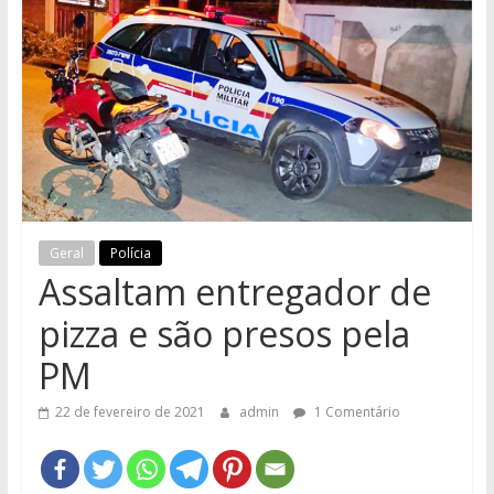
e
Região
Geral
Polícia
Assaltam entregador de
pizza e são presos pela
PM
22 de fevereiro de 2021
admin
1 Comentário