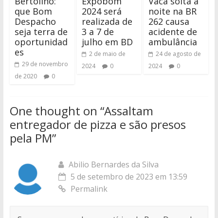
Bertolino:
Expobom
Vaca solta à
que Bom
2024 será
noite na BR
Despacho
realizada de
262 causa
seja terra de
3 a 7 de
acidente de
oportunidad
julho em BD
ambulância
es
2 de maio de
24 de agosto de
29 de novembro
2024
0
2024
0
de 2020
0
One thought on “
Assaltam
entregador de pizza e são presos
pela PM
”
Abilio Bernardes da Silva
5 de setembro de 2023 em 13:59
Permalink