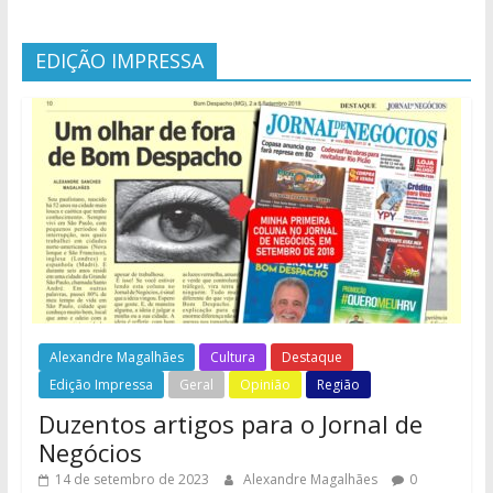
EDIÇÃO IMPRESSA
Alexandre Magalhães
Cultura
Destaque
Edição Impressa
Geral
Opinião
Região
Duzentos artigos para o Jornal de
Negócios
14 de setembro de 2023
Alexandre Magalhães
0