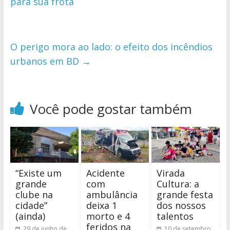
para sua frota
O perigo mora ao lado: o efeito dos incêndios
urbanos em BD
→
Você pode gostar também
“Existe um
Acidente
Virada
grande
com
Cultura: a
clube na
ambulância
grande festa
cidade”
deixa 1
dos nossos
(ainda)
morto e 4
talentos
feridos na
29 de junho de
10 de setembro