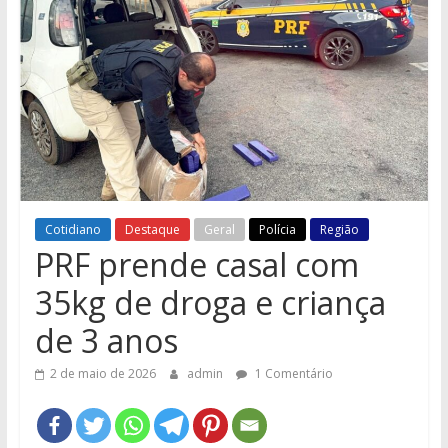
e
Região
Cotidiano
Destaque
Geral
Polícia
Região
PRF prende casal com
35kg de droga e criança
de 3 anos
2 de maio de 2026
admin
1 Comentário