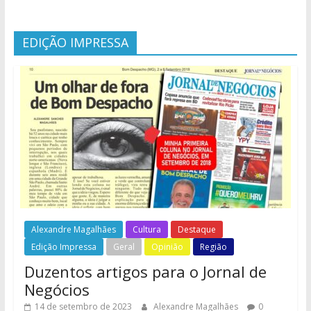
EDIÇÃO IMPRESSA
Alexandre Magalhães
Cultura
Destaque
Edição Impressa
Geral
Opinião
Região
Duzentos artigos para o Jornal de
Negócios
14 de setembro de 2023
Alexandre Magalhães
0