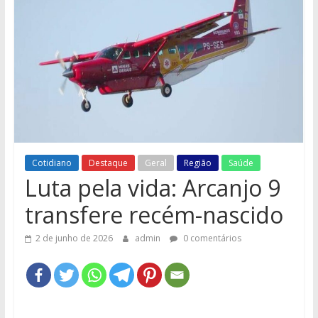
e
Região
Cotidiano
Destaque
Geral
Região
Saúde
Luta pela vida: Arcanjo 9
transfere recém-nascido
2 de junho de 2026
admin
0 comentários