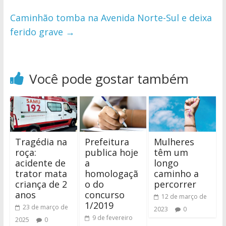
Caminhão tomba na Avenida Norte-Sul e deixa
ferido grave
→
Você pode gostar também
Tragédia na
Prefeitura
Mulheres
roça:
publica hoje
têm um
acidente de
a
longo
trator mata
homologaçã
caminho a
criança de 2
o do
percorrer
anos
concurso
12 de março de
1/2019
23 de março de
2023
0
9 de fevereiro
2025
0