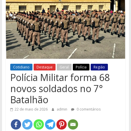
e
Região
Cotidiano
Destaque
Geral
Polícia
Região
Polícia Militar forma 68
novos soldados no 7°
Batalhão
22 de maio de 2026
admin
0 comentários