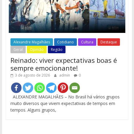
Alexandre Magalhães
Cotidiano
Cultura
Destaque
Geral
Opinião
Região
Reinado: viver expectativas boas é
sempre emocionante!
3 de agosto de 2026
admin
0
ALEXANDRE MAGALHÃES – No Brasil há vários grupos
muito diversos que vivem expectativas de tempos em
tempos. Alguns grupos,