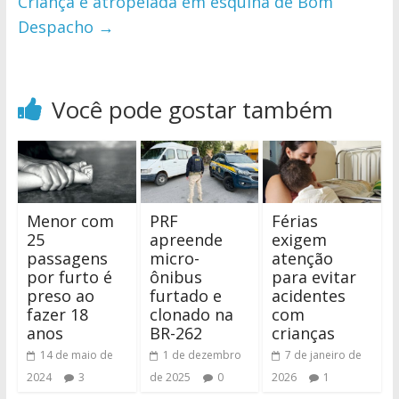
Criança é atropelada em esquina de Bom
Despacho
→
Você pode gostar também
Menor com
PRF
Férias
25
apreende
exigem
passagens
micro-
atenção
por furto é
ônibus
para evitar
preso ao
furtado e
acidentes
fazer 18
clonado na
com
anos
BR-262
crianças
14 de maio de
1 de dezembro
7 de janeiro de
2024
3
de 2025
0
2026
1