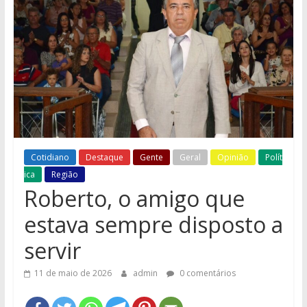
e
Região
Cotidiano
Destaque
Gente
Geral
Opinião
Polít
ica
Região
Roberto, o amigo que
estava sempre disposto a
servir
11 de maio de 2026
admin
0 comentários