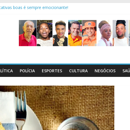
ctativas boas é sempre emocionante!
squisa mostra riscos dentro de casa
os 95 anos do 7° Batalhão
o Dia C, que será realizado em 29/8
l maços de cigarros contrabandeados
LÍTICA
POLÍCIA
ESPORTES
CULTURA
NEGÓCIOS
SA