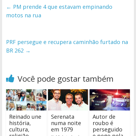
←
PM prende 4 que estavam empinando
motos na rua
PRF persegue e recupera caminhão furtado na
BR 262
→
Você pode gostar também
Reinado une
Serenata
Autor de
história,
numa noite
roubo é
cultura,
em 1979
perseguido
religião,
e pego pela