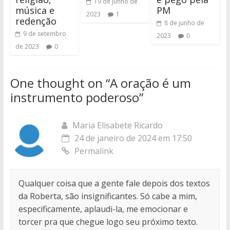
19 de junho de
música e
PM
2023
1
redenção
8 de junho de
9 de setembro
2023
0
de 2023
0
One thought on “
A oração é um
instrumento poderoso
”
Maria Elisabete Ricardo
24 de janeiro de 2024 em 17:50
Permalink
Qualquer coisa que a gente fale depois dos textos
da Roberta, são insignificantes. Só cabe a mim,
especificamente, aplaudi-la, me emocionar e
torcer pra que chegue logo seu próximo texto.