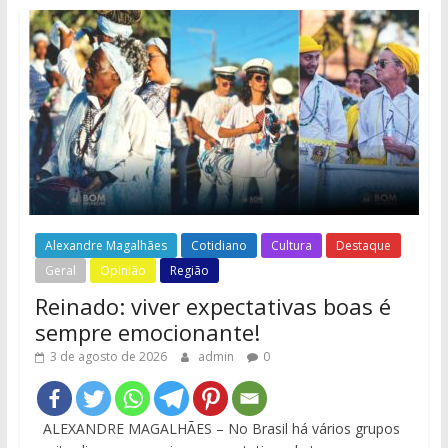
Alexandre Magalhães
Cotidiano
Cultura
Destaque
Geral
Opinião
Região
Reinado: viver expectativas boas é
sempre emocionante!
3 de agosto de 2026
admin
0
ALEXANDRE MAGALHÃES – No Brasil há vários grupos