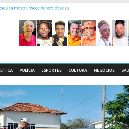
squisa mostra riscos dentro de casa
os 95 anos do 7° Batalhão
o Dia C, que será realizado em 29/8
l maços de cigarros contrabandeados
ctativas boas é sempre emocionante!
LÍTICA
POLÍCIA
ESPORTES
CULTURA
NEGÓCIOS
SA