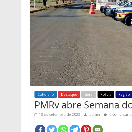
Cotidiano
Destaque
Geral
Polícia
Região
PMRv abre Semana do 
18 de setembro de 2023
admin
0 comentário