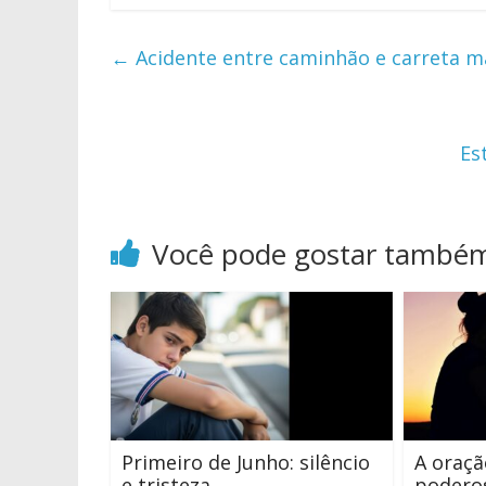
←
Acidente entre caminhão e carreta m
Es
Você pode gostar també
Primeiro de Junho: silêncio
A oraç
e tristeza
podero