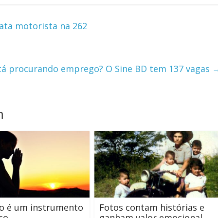
ata motorista na 262
tá procurando emprego? O Sine BD tem 137 vagas
m
ão é um instrumento
Fotos contam histórias e
so
ganham valor emocional