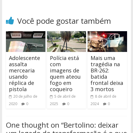
Você pode gostar também
Adolescente
Polícia está
Mais uma
assalta
com
tragédia na
mercearia
imagens de
BR-262:
usando
quem ateou
batida
réplica de
fogo em
frontal deixa
pistola
coqueiro
3 mortos
20 de julho de
5 de abril de
8 de abril de
2020
0
2025
0
2024
0
One thought on “
Bertolino: deixar