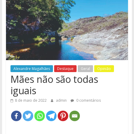
e
Região
Alexandre Magalhães
Destaque
Geral
Opinião
Mães não são todas
iguais
8 de maio de 2022
admin
0 comentários