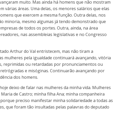
m. Avançaram muito. Mas ainda há homens que não mostram
e em várias áreas. Uma delas, os menores salários que elas
omens que exercem a mesma função. Outra delas, nos
são minoria, mesmo algumas já tendo demonstrado que
empresas de todos os portes. Outra, ainda, na área
ereadores, nas assembleias legislativas e no Congresso
ado Arthur do Val entristecem, mas não tiram a
s mulheres pela igualdade continuará avançando, vitória
as, reprimidas ou retardadas por pronunciamentos ou
 retrógradas e misóginas. Continuarão avançando por
ndência dos homens.
 hoje deixo de falar nas mulheres da minha vida. Mulheres
 Maria de Castro; minha filha Ana; minha companheira
s porque preciso manifestar minha solidariedade a todas as
s, que foram tão insultadas pelas palavras do deputado