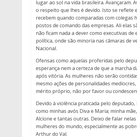
lugar ao sol na vida brasileira. Avançara
o respeito que lhes é devido. Isto se reflet
recebem quando comparadas com colegas h
postos de comando das empresas. Ali elas 
não ficam nada a dever como executivas de 
política, onde são minoria nas câmaras de v
Nacional.
Ofensas como aquelas proferidas pelo deput
esperança nem a certeza de que a marcha da
após vitória. As mulheres não serão contid
mesmo ações de personalidades medíocres,
mérito próprio, não por favor ou condesce
Devido à violência praticada pelo deputado,
como minhas avós Diva e Maria; minha mãe,
Alcione e tantas outras. Deixo de falar nela
mulheres do mundo, especialmente as pobre
Arthur do Val.