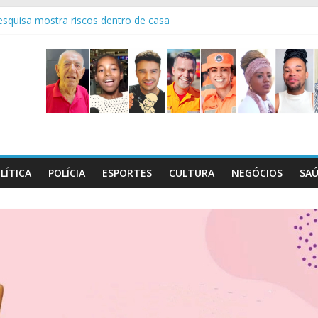
squisa mostra riscos dentro de casa
os 95 anos do 7° Batalhão
o Dia C, que será realizado em 29/8
l maços de cigarros contrabandeados
ctativas boas é sempre emocionante!
LÍTICA
POLÍCIA
ESPORTES
CULTURA
NEGÓCIOS
SA