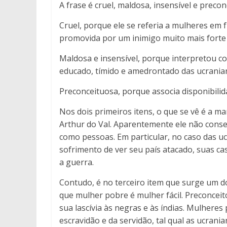
A frase é cruel, maldosa, insensível e precon
Cruel, porque ele se referia a mulheres em
promovida por um inimigo muito mais forte 
Maldosa e insensível, porque interpretou c
educado, tímido e amedrontado das ucrania
Preconceituosa, porque associa disponibili
Nos dois primeiros itens, o que se vê é a 
Arthur do Val. Aparentemente ele não con
como pessoas. Em particular, no caso das u
sofrimento de ver seu país atacado, suas ca
a guerra.
Contudo, é no terceiro item que surge um dos
que mulher pobre é mulher fácil. Preconce
sua lascívia às negras e às índias. Mulhere
escravidão e da servidão, tal qual as ucrani