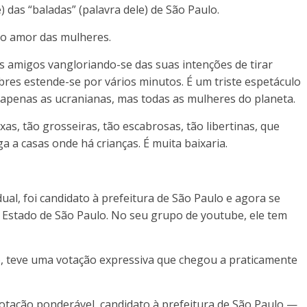
) das “baladas” (palavra dele) de São Paulo.
 o amor das mulheres.
 amigos vangloriando-se das suas intenções de tirar
bres estende-se por vários minutos. É um triste espetáculo
apenas as ucranianas, mas todas as mulheres do planeta.
as, tão grosseiras, tão escabrosas, tão libertinas, que
a a casas onde há crianças. É muita baixaria.
ual, foi candidato à prefeitura de São Paulo e agora se
Estado de São Paulo. No seu grupo de youtube, ele tem
o, teve uma votação expressiva que chegou a praticamente
votação ponderável, candidato à prefeitura de São Paulo —