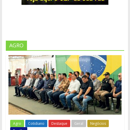
AGRO
Agro
Cotidiano
Destaque
Geral
Negócios