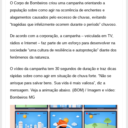
O Corpo de Bombeiros criou uma campanha
orientando
a
população sobre como agir na ocorrência de enchentes e
alagamentos causados pelo excesso de chuvas, evitando
“tragédias que infelizmente ocorrem durante o período” chuvoso.
De acordo com a corporação, a campanha –
veiculada em TV,
rádios e Internet –
faz parte de um esforço para desenvolver na
sociedade “uma cultura de resiliência e autoproteção”
diante dos
fenômenos da natureza.
O
vídeo da campanha tem 30 segundos de duração e traz dicas
rápidas sobre como agir em situaç
ão
de chuva forte. “Não se
arrisque para salvar bens. Sua vida é mais valiosa”,
diz
a
mensagem. Veja a animação abaixo.
(iBOM) / Imagem e vídeo:
Bombeiros MG
Tocador
de
vídeo