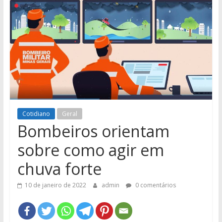
e
Região
Cotidiano
Geral
Bombeiros orientam
sobre como agir em
chuva forte
10 de janeiro de 2022
admin
0 comentários