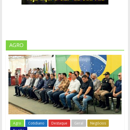
AGRO
Agro
Cotidiano
Destaque
Geral
Negócios