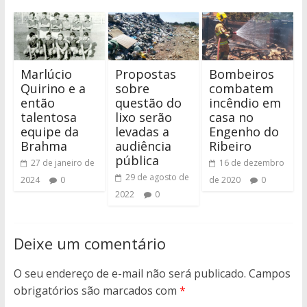
Marlúcio
Propostas
Bombeiros
Quirino e a
sobre
combatem
então
questão do
incêndio em
talentosa
lixo serão
casa no
equipe da
levadas a
Engenho do
Brahma
audiência
Ribeiro
pública
27 de janeiro de
16 de dezembro
29 de agosto de
2024
0
de 2020
0
2022
0
Deixe um comentário
O seu endereço de e-mail não será publicado.
Campos
obrigatórios são marcados com
*