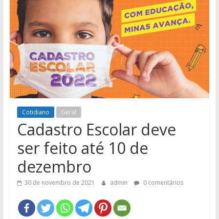
e
Região
Cotidiano
Geral
​Cadastro Escolar deve
ser feito até 10 de
dezembro
30 de novembro de 2021
admin
0 comentários