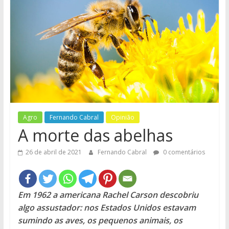
e
Região
Agro
Fernando Cabral
Opinião
A morte das abelhas
26 de abril de 2021
Fernando Cabral
0 comentários
Em 1962 a americana Rachel Carson descobriu
algo assustador: nos Estados Unidos estavam
sumindo as aves, os pequenos animais, os