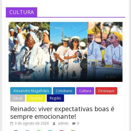
CULTURA
Alexandre Magalhães
Cotidiano
Cultura
Destaque
Geral
Opinião
Região
Reinado: viver expectativas boas é
sempre emocionante!
3 de agosto de 2026
admin
0