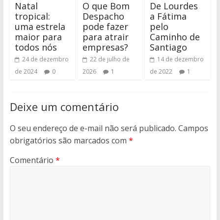
Natal
O que Bom
De Lourdes
tropical:
Despacho
a Fátima
uma estrela
pode fazer
pelo
maior para
para atrair
Caminho de
todos nós
empresas?
Santiago
24 de dezembro
22 de julho de
14 de dezembro
de 2024
0
2026
1
de 2022
1
Deixe um comentário
O seu endereço de e-mail não será publicado.
Campos
obrigatórios são marcados com
*
Comentário
*