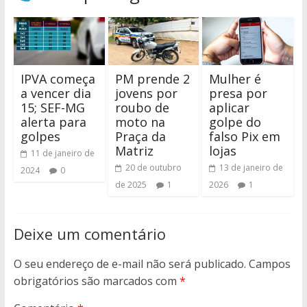
IPVA começa
PM prende 2
Mulher é
a vencer dia
jovens por
presa por
15; SEF-MG
roubo de
aplicar
alerta para
moto na
golpe do
golpes
Praça da
falso Pix em
Matriz
lojas
11 de janeiro de
20 de outubro
13 de janeiro de
2024
0
de 2025
1
2026
1
Deixe um comentário
O seu endereço de e-mail não será publicado.
Campos
obrigatórios são marcados com
*