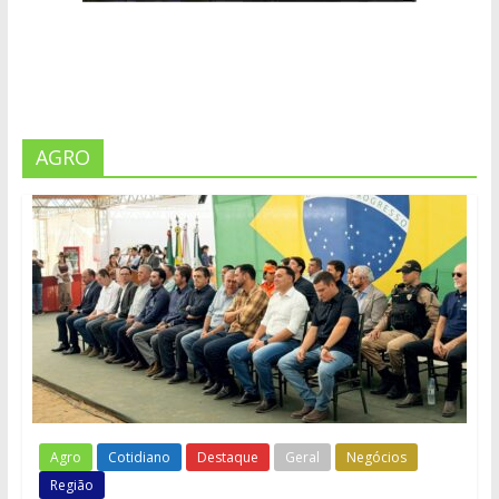
AGRO
Agro
Cotidiano
Destaque
Geral
Negócios
Região