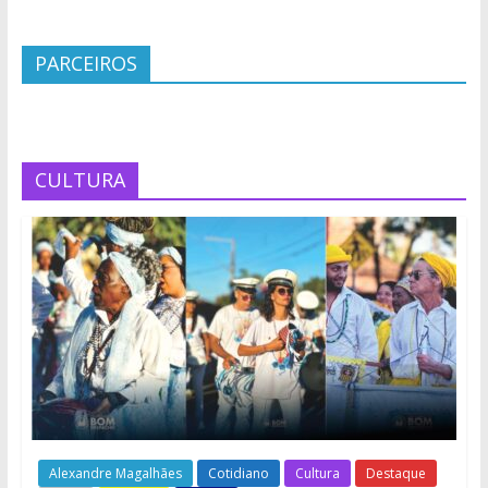
PARCEIROS
CULTURA
Alexandre Magalhães
Cotidiano
Cultura
Destaque