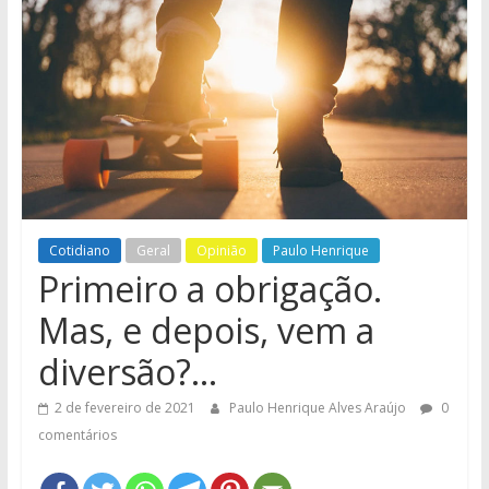
e
Região
Cotidiano
Geral
Opinião
Paulo Henrique
Primeiro a obrigação.
Mas, e depois, vem a
diversão?…
2 de fevereiro de 2021
Paulo Henrique Alves Araújo
0
comentários