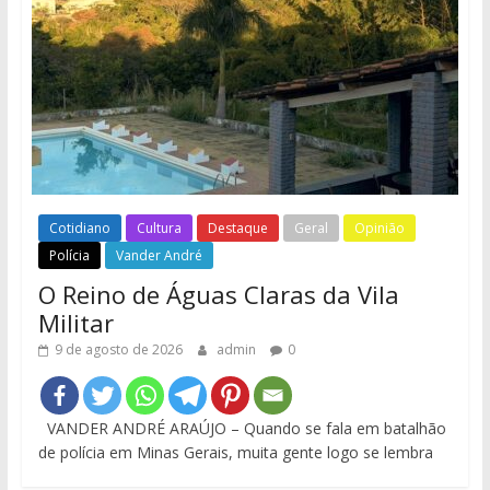
Cotidiano
Cultura
Destaque
Geral
Opinião
Polícia
Vander André
O Reino de Águas Claras da Vila
Militar
9 de agosto de 2026
admin
0
VANDER ANDRÉ ARAÚJO – Quando se fala em batalhão
de polícia em Minas Gerais, muita gente logo se lembra