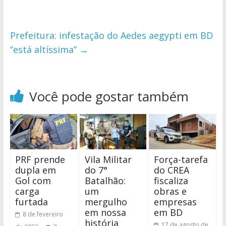
Prefeitura: infestação do Aedes aegypti em BD
“está altíssima”
→
Você pode gostar também
PRF prende
Vila Militar
Força-tarefa
dupla em
do 7°
do CREA
Gol com
Batalhão:
fiscaliza
carga
um
obras e
furtada
mergulho
empresas
em nossa
em BD
8 de fevereiro
história
17 de agosto de