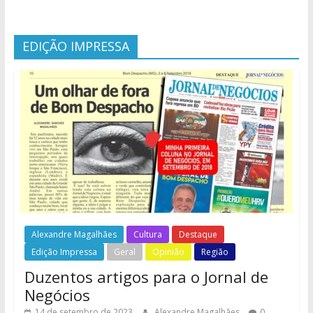
EDIÇÃO IMPRESSA
Alexandre Magalhães
Cultura
Destaque
Edição Impressa
Geral
Opinião
Região
Duzentos artigos para o Jornal de
Negócios
14 de setembro de 2023
Alexandre Magalhães
0