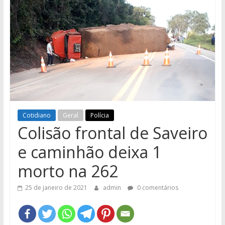
e
Região
Cotidiano
Geral
Polícia
Colisão frontal de Saveiro
e caminhão deixa 1
morto na 262
25 de janeiro de 2021
admin
0 comentários