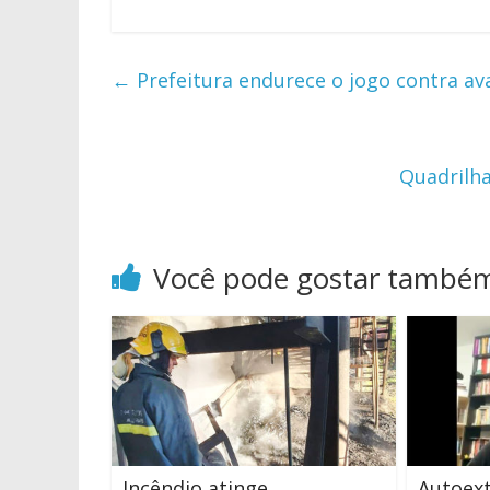
←
Prefeitura endurece o jogo contra a
Quadrilha
Você pode gostar també
Incêndio atinge
Autoext