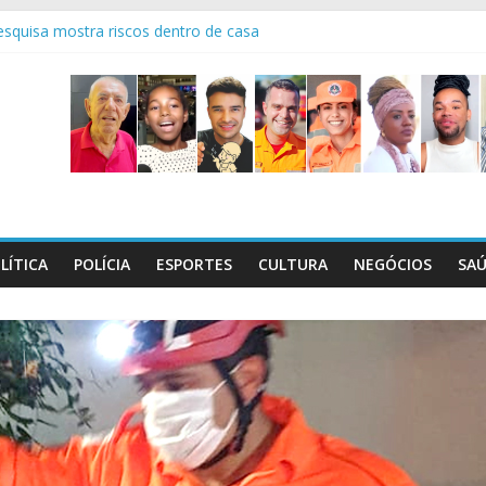
squisa mostra riscos dentro de casa
os 95 anos do 7° Batalhão
o Dia C, que será realizado em 29/8
l maços de cigarros contrabandeados
ctativas boas é sempre emocionante!
LÍTICA
POLÍCIA
ESPORTES
CULTURA
NEGÓCIOS
SA