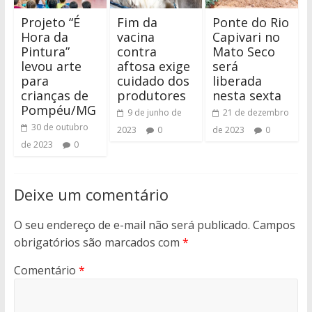
Projeto “É
Fim da
Ponte do Rio
Hora da
vacina
Capivari no
Pintura”
contra
Mato Seco
levou arte
aftosa exige
será
para
cuidado dos
liberada
crianças de
produtores
nesta sexta
Pompéu/MG
9 de junho de
21 de dezembro
30 de outubro
2023
0
de 2023
0
de 2023
0
Deixe um comentário
O seu endereço de e-mail não será publicado.
Campos
obrigatórios são marcados com
*
Comentário
*