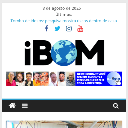
Pular
8 de agosto de 2026
para
Últimos:
o
Tombo de idosos: pesquisa mostra riscos dentro de casa
conteúdo
Segurança pública: os 95 anos do 7° Batalhão
Instituições lançam o Dia C, que será realizado em 29/8
PRF apreende 75 mil maços de cigarros contrabandeados
Reinado: viver expectativas boas é sempre emocionante!
iBom
Portal
de
Notícias
de
Bom
Despacho