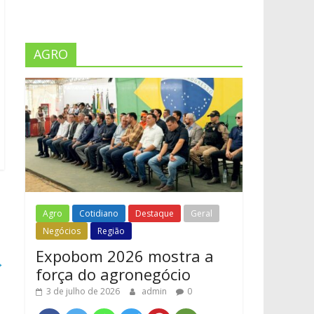
AGRO
Agro
Cotidiano
Destaque
Geral
Negócios
Região
Expobom 2026 mostra a
→
força do agronegócio
3 de julho de 2026
admin
0