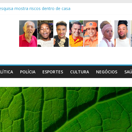
squisa mostra riscos dentro de casa
os 95 anos do 7° Batalhão
o Dia C, que será realizado em 29/8
l maços de cigarros contrabandeados
ctativas boas é sempre emocionante!
LÍTICA
POLÍCIA
ESPORTES
CULTURA
NEGÓCIOS
SA