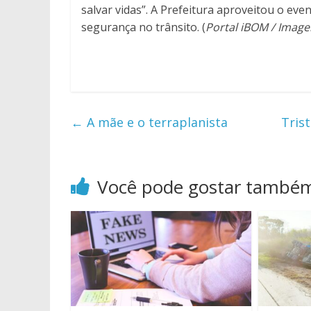
salvar vidas”. A Prefeitura aproveitou o eve
segurança no trânsito. (
Portal iBOM / Imag
←
A mãe e o terraplanista
Tris
Você pode gostar també