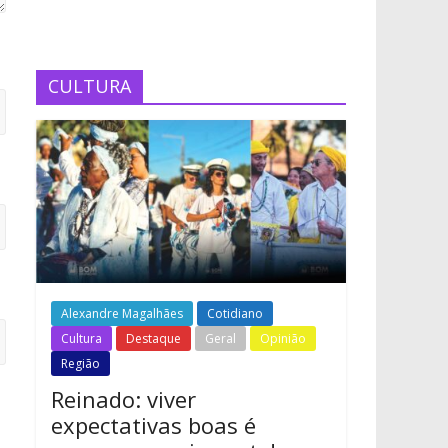
CULTURA
Alexandre Magalhães
Cotidiano
Cultura
Destaque
Geral
Opinião
Região
Reinado: viver
expectativas boas é