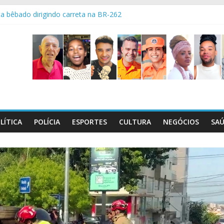
a bêbado dirigindo carreta na BR-262
ça livro com histórias da Tabatinga
l maços de cigarros contrabandeados
ctativas boas é sempre emocionante!
squisa mostra riscos dentro de casa
LÍTICA
POLÍCIA
ESPORTES
CULTURA
NEGÓCIOS
SA