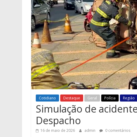
Cotidiano
Destaque
Geral
Polícia
Região
Simulação de acident
Despacho
16 de maio de 2026
admin
0 comentários