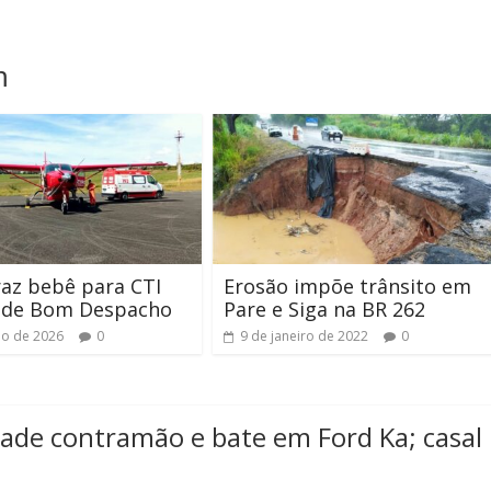
m
raz bebê para CTI
Erosão impõe trânsito em
l de Bom Despacho
Pare e Siga na BR 262
ho de 2026
0
9 de janeiro de 2022
0
ade contramão e bate em Ford Ka; casal