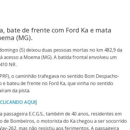
a, bate de frente com Ford Ka e mata
oema (MG).
 domingo (5) deixou duas pessoas mortas no km 482,9 da
dá acesso a Moema (MG). A batida frontal envolveu um
 410 NR .
 (PRF), o caminhão trafegava no sentido Bom Despacho-
e bateu de frente no Ford Ka, que vinha no sentido
aíram da pista.
e CLICANDO AQUI]
e a passageira E.C.G.S., também de 40 anos, residentes em
o de Bombeiros, o motorista do Ka chegou a ser socorrido
Way-262, mas não resistiu aos ferimentos. A passageira