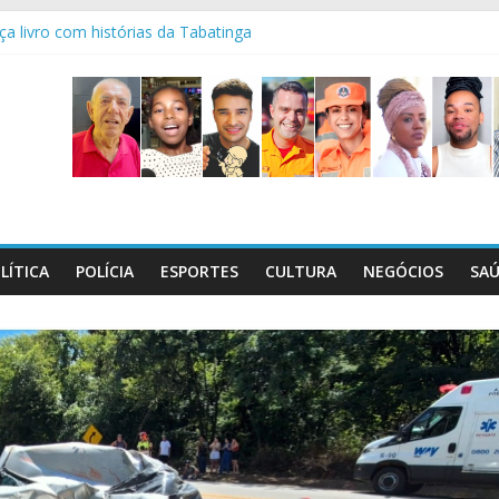
ça livro com histórias da Tabatinga
l maços de cigarros contrabandeados
ctativas boas é sempre emocionante!
squisa mostra riscos dentro de casa
a bêbado dirigindo carreta na BR-262
LÍTICA
POLÍCIA
ESPORTES
CULTURA
NEGÓCIOS
SA