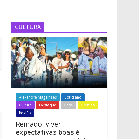
CULTURA
Alexandre Magalhães
Cotidiano
Cultura
Destaque
Geral
Opinião
Região
Reinado: viver
expectativas boas é