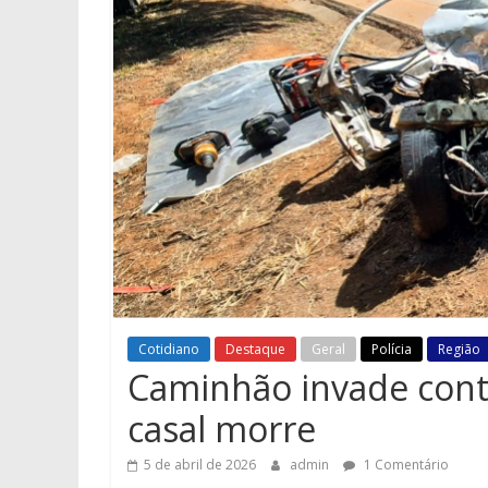
Cotidiano
Destaque
Geral
Polícia
Região
Caminhão invade cont
casal morre
5 de abril de 2026
admin
1 Comentário