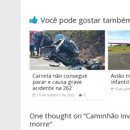
Você pode gostar també
Carreta não consegue
Avião t
parar e causa grave
infanti
acidente na 262
9 de jun
10 de outubro de 2022
0
One thought on “
Caminhão inv
morre
”