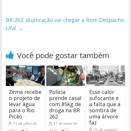
BR-262: duplicação vai chegar a Bom Despacho.
Ufa!
→
Você pode gostar também
Zema recebe
Polícia
Esse calor
o projeto de
prende casal
sufocante e
levar água
com 85kg de
a falta que a
para o Rio
droga na BR
sombra de
Picão
262
uma árvore
faz
11 de julho de
11 de maio de
21 de outubro
2023
0
2021
0