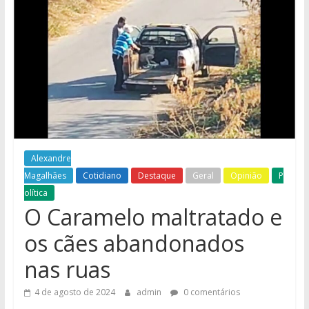
e
Região
Alexandre
Magalhães
Cotidiano
Destaque
Geral
Opinião
P
olítica
O Caramelo maltratado e
os cães abandonados
nas ruas
4 de agosto de 2024
admin
0 comentários