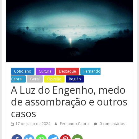
e
Região
Cotidiano
Cultura
Destaque
Fernando
Cabral
Geral
Opinião
Região
A Luz do Engenho, medo
de assombração e outros
casos
17 de julho de 2024
Fernando Cabral
0 comentários