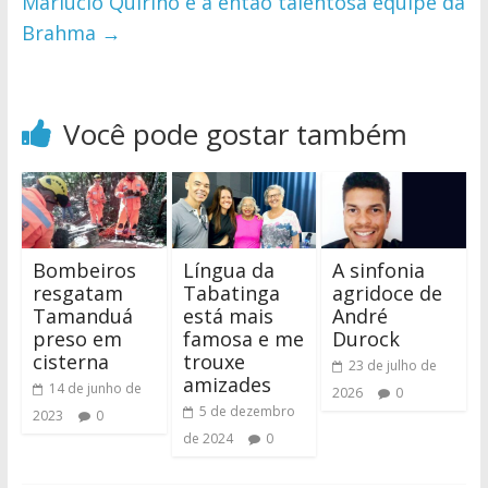
Marlúcio Quirino e a então talentosa equipe da
Brahma
→
Você pode gostar também
Bombeiros
Língua da
A sinfonia
resgatam
Tabatinga
agridoce de
Tamanduá
está mais
André
preso em
famosa e me
Durock
cisterna
trouxe
23 de julho de
amizades
14 de junho de
2026
0
5 de dezembro
2023
0
de 2024
0