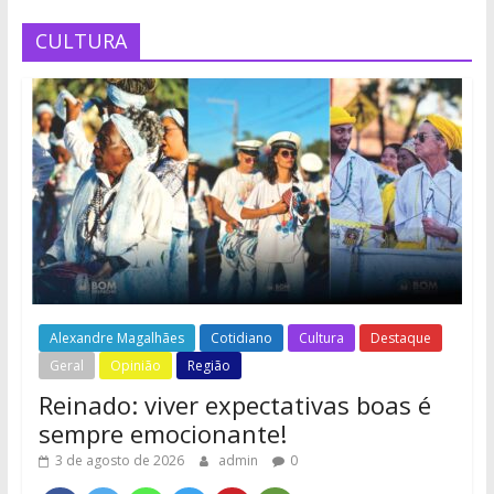
CULTURA
Alexandre Magalhães
Cotidiano
Cultura
Destaque
Geral
Opinião
Região
Reinado: viver expectativas boas é
sempre emocionante!
3 de agosto de 2026
admin
0