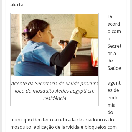
alerta.
De
acord
o com
a
Secret
aria
de
Saúde
,
agent
Agente da Secretaria de Saúde procura
es de
foco do mosquito Aedes aegypti em
ende
residência
mia
do
município têm feito a retirada de criadouros do
mosquito, aplicação de larvicida e bloqueios com