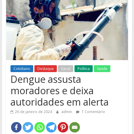
e
Região
Cotidiano
Destaque
Geral
Política
Saúde
Dengue assusta
moradores e deixa
autoridades em alerta
26 de janeiro de 2024
admin
1 Comentário