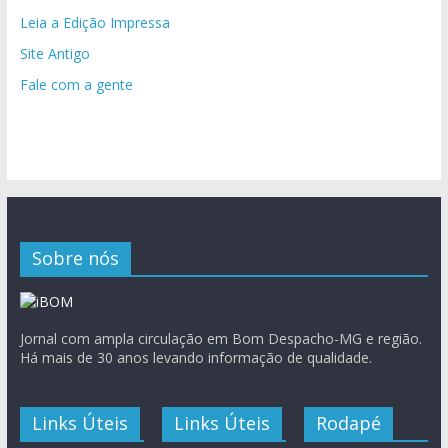
Leia a Edição Impressa
Site Antigo
Fale com a gente
Sobre nós
Jornal com ampla circulação em Bom Despacho-MG e região.
Há mais de 30 anos levando informação de qualidade.
Links Úteis
Links Úteis
Rodapé