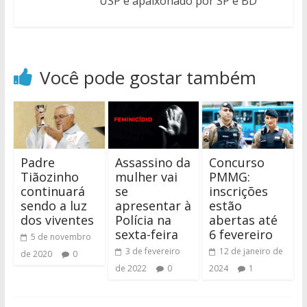
USP e apaixonado por SP e BD
Você pode gostar também
Padre
Assassino da
Concurso
Tiãozinho
mulher vai
PMMG:
continuará
se
inscrições
sendo a luz
apresentar à
estão
dos viventes
Polícia na
abertas até
sexta-feira
6 fevereiro
5 de novembro
3 de fevereiro
12 de janeiro de
de 2020
0
de 2022
0
2024
1