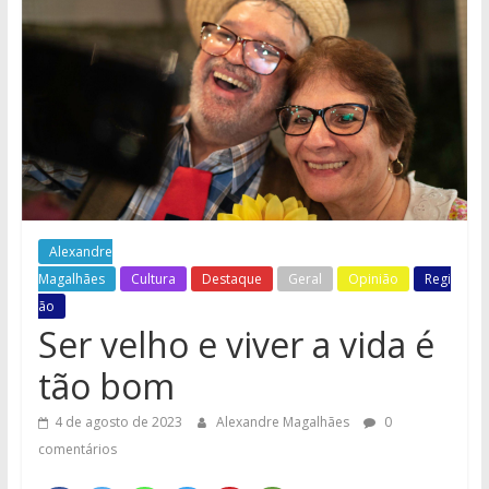
e
Região
Alexandre
Magalhães
Cultura
Destaque
Geral
Opinião
Regi
ão
Ser velho e viver a vida é
tão bom
4 de agosto de 2023
Alexandre Magalhães
0
comentários