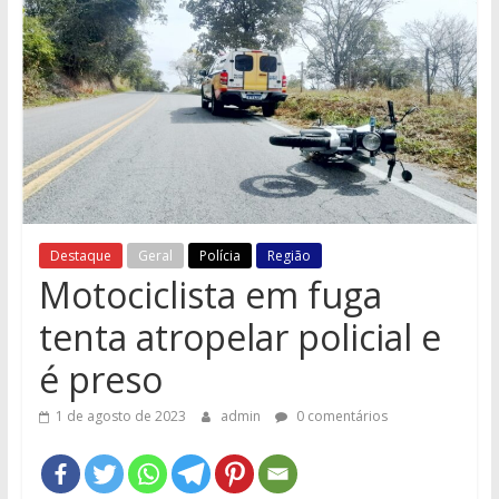
e
Região
Destaque
Geral
Polícia
Região
Motociclista em fuga
tenta atropelar policial e
é preso
1 de agosto de 2023
admin
0 comentários