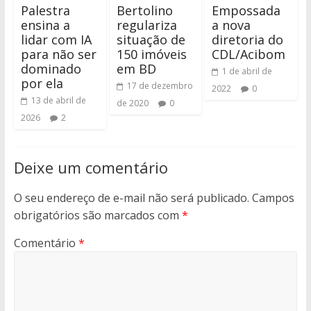
Palestra
Bertolino
Empossada
ensina a
regulariza
a nova
lidar com IA
situação de
diretoria do
para não ser
150 imóveis
CDL/Acibom
dominado
em BD
1 de abril de
por ela
17 de dezembro
2022
0
13 de abril de
de 2020
0
2026
2
Deixe um comentário
O seu endereço de e-mail não será publicado.
Campos
obrigatórios são marcados com
*
Comentário
*