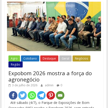
Agro
Cotidiano
Destaque
Geral
Negócios
Região
Expobom 2026 mostra a força do
agronegócio
3 de julho de 2026
admin
0
Até sábado (4/7), o Parque de Exposições de Bom
Despacho (MG) recebe a Expobom 2026, com entrada