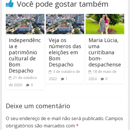
Você pode gostar também
Independênc
Veja os
Maria Lúcia,
ia e
números das
uma
patrimônio
eleições em
curitibana
cultural de
Bom
bom-
Bom
Despacho
despachense
Despacho
3 de outubro de
18 de maio de
21 de outubro
2022
1
2024
0
de 2020
0
Deixe um comentário
O seu endereço de e-mail não será publicado.
Campos
obrigatórios são marcados com
*