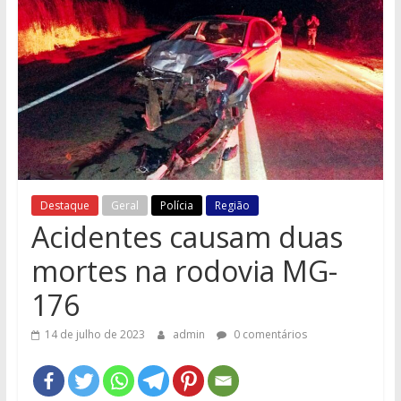
e
Região
Destaque
Geral
Polícia
Região
Acidentes causam duas
mortes na rodovia MG-
176
14 de julho de 2023
admin
0 comentários