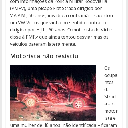
com informações da Polícia Militar Rodoviária
(PMRv), uma picape Fiat Strada dirigida por
V.A.P.M., 60 anos, invadiu a contramão e acertou
um VW Virtus que vinha no sentido contrário
dirigido por H.J.L., 60 anos. O motorista do Virtus
disse à PMRv que ainda tentou desviar mas os
veículos bateram lateralmente.
Motorista não resistiu
Os
ocupa
ntes
da
Strad
a – o
motor
ista e
uma mulher de 48 anos, não identificada – ficaram