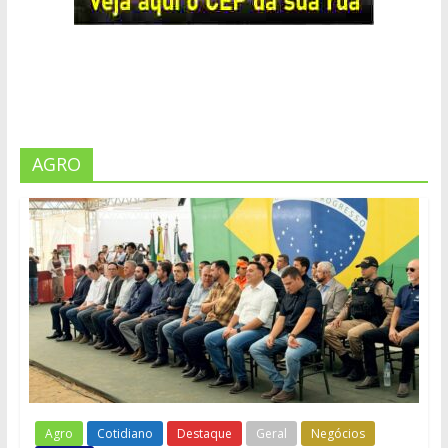
AGRO
Agro
Cotidiano
Destaque
Geral
Negócios