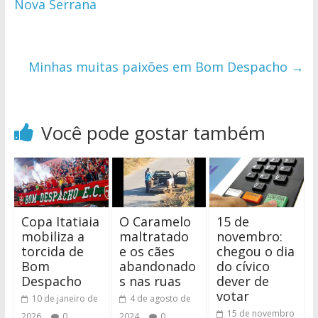
Nova Serrana
Minhas muitas paixões em Bom Despacho
→
Você pode gostar também
Copa Itatiaia
O Caramelo
15 de
mobiliza a
maltratado
novembro:
torcida de
e os cães
chegou o dia
Bom
abandonado
do cívico
Despacho
s nas ruas
dever de
votar
10 de janeiro de
4 de agosto de
15 de novembro
2026
0
2024
0