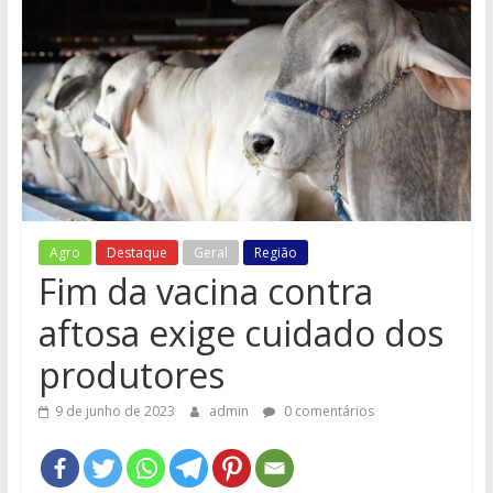
e
Região
Agro
Destaque
Geral
Região
Fim da vacina contra
aftosa exige cuidado dos
produtores
9 de junho de 2023
admin
0 comentários