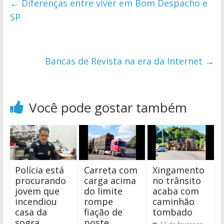
←
Diferenças entre viver em Bom Despacho e
SP
Bancas de Revista na era da Internet
→
Você pode gostar também
Polícia está
Carreta com
Xingamento
procurando
carga acima
no trânsito
jovem que
do limite
acaba com
incendiou
rompe
caminhão
casa da
fiação de
tombado
sogra
poste