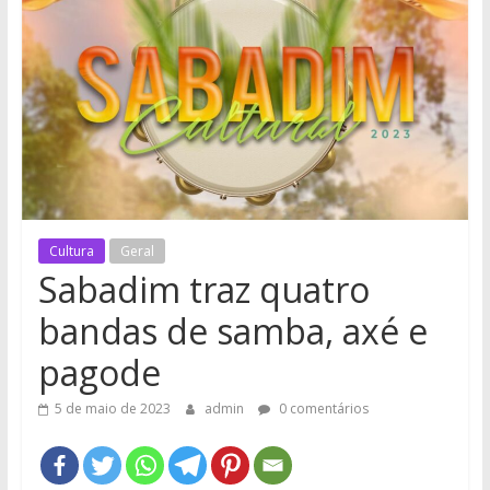
e
Região
Cultura
Geral
Sabadim traz quatro
bandas de samba, axé e
pagode
5 de maio de 2023
admin
0 comentários