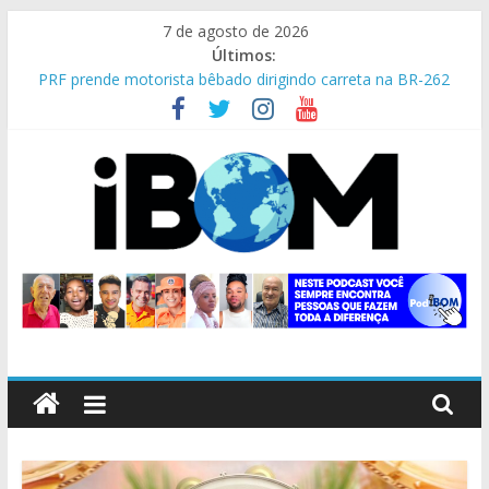
Pular
7 de agosto de 2026
para
Últimos:
o
PRF prende motorista bêbado dirigindo carreta na BR-262
conteúdo
Instituições lançam o Dia C, que será realizado em 29/8
PRF apreende 75 mil maços de cigarros contrabandeados
Reinado: viver expectativas boas é sempre emocionante!
Tombo de idosos: pesquisa mostra riscos dentro de casa
iBom
Portal
de
Notícias
de
Bom
Despacho