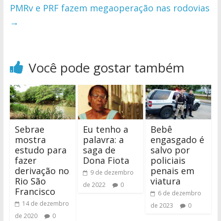
PMRv e PRF fazem megaoperação nas rodovias
→
Você pode gostar também
Sebrae
Eu tenho a
Bebê
mostra
palavra: a
engasgado é
estudo para
saga de
salvo por
fazer
Dona Fiota
policiais
derivação no
penais em
9 de dezembro
Rio São
viatura
de 2022
0
Francisco
6 de dezembro
14 de dezembro
de 2023
0
de 2020
0