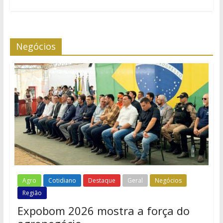
Negócios
Agro
Cotidiano
Destaque
Geral
Negócios
Região
Expobom 2026 mostra a força do