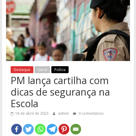
e
Região
Destaque
Geral
Polícia
PM lança cartilha com
dicas de segurança na
Escola
18 de abril de 2023
admin
0 comentários