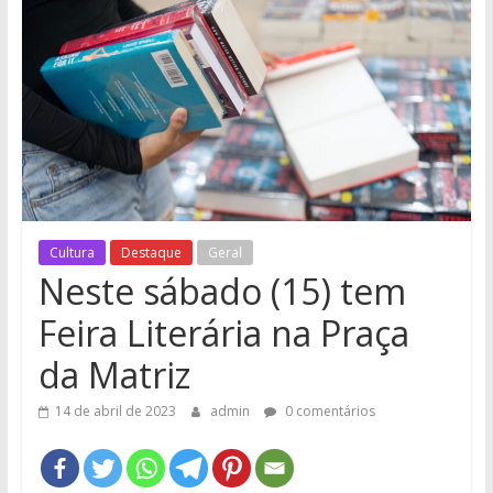
e
Região
Cultura
Destaque
Geral
Neste sábado (15) tem
Feira Literária na Praça
da Matriz
14 de abril de 2023
admin
0 comentários