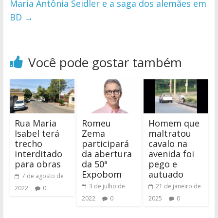
Maria Antônia Seidler e a saga dos alemães em
BD
→
Você pode gostar também
Rua Maria
Romeu
Homem que
Isabel terá
Zema
maltratou
trecho
participará
cavalo na
interditado
da abertura
avenida foi
para obras
da 50ª
pego e
Expobom
autuado
7 de agosto de
3 de julho de
21 de janeiro de
2022
0
2022
0
2025
0