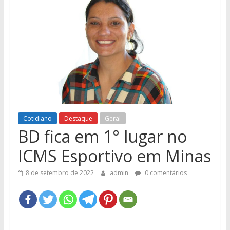
e
Região
Cotidiano
Destaque
Geral
BD fica em 1° lugar no
ICMS Esportivo em Minas
8 de setembro de 2022
admin
0 comentários