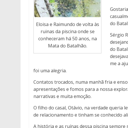
Gostaria
casualme
do Batal
Eloisa e Raimundo de volta às
ruinas da piscina onde se
Sérgio 
conheceram há 50 anos, na
desejand
Mata do Batalhão.
do Batal
desejav
me a aju
foi uma alegria.
Contatos trocados, numa manhã fria e ensol
apresentações e fomos para a nossa exploraçã
narrativas e muita emoção.
O filho do casal, Otávio, na verdade queria 
de relacionamento e tinham se conhecido ali
A história e as ruínas dessa piscina sempre