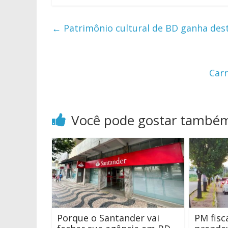
←
Patrimônio cultural de BD ganha de
Carr
Você pode gostar també
Porque o Santander vai
PM fisc