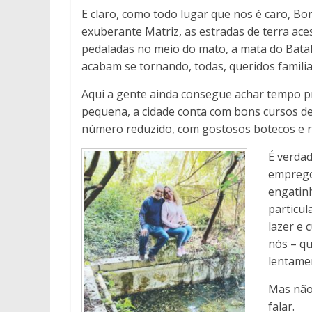
E claro, como todo lugar que nos é caro, Bom
exuberante Matriz, as estradas de terra ace
pedaladas no meio do mato, a mata do Bata
acabam se tornando, todas, queridos familia
Aqui a gente ainda consegue achar tempo pr
pequena, a cidade conta com bons cursos de
número reduzido, com gostosos botecos e r
É verdad
emprego,
engatin
particul
lazer e
nós – qu
lentame
Mas não
falar.