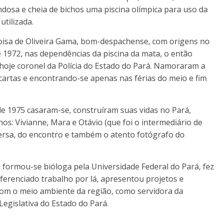
ndosa e cheia de bichos uma piscina olímpica para uso da
tilizada.
loisa de Oliveira Gama, bom-despachense, com origens no
 1972, nas dependências da piscina da mata, o então
hoje coronel da Polícia do Estado do Pará. Namoraram a
cartas e encontrando-se apenas nas férias do meio e fim
de 1975 casaram-se, construíram suas vidas no Pará,
lhos: Vivianne, Mara e Otávio (que foi o intermediário de
ersa, do encontro e também o atento fotógrafo do
a formou-se bióloga pela Universidade Federal do Pará, fez
iferenciado trabalho por lá, apresentou projetos e
com o meio ambiente da região, como servidora da
Legislativa do Estado do Pará.