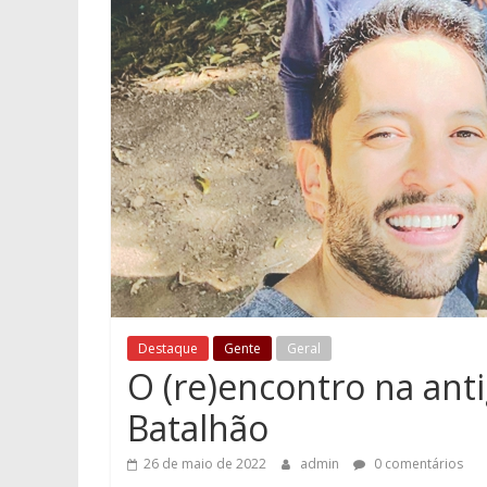
Destaque
Gente
Geral
O (re)encontro na ant
Batalhão
26 de maio de 2022
admin
0 comentários