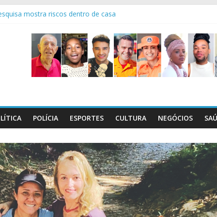
squisa mostra riscos dentro de casa
a bêbado dirigindo carreta na BR-262
o Dia C, que será realizado em 29/8
l maços de cigarros contrabandeados
ctativas boas é sempre emocionante!
LÍTICA
POLÍCIA
ESPORTES
CULTURA
NEGÓCIOS
SA