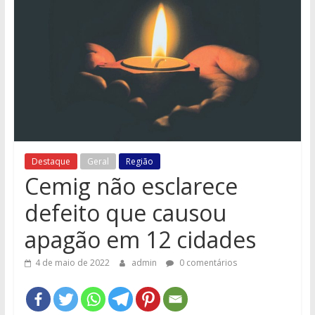
e
Região
Destaque
Geral
Região
Cemig não esclarece
defeito que causou
apagão em 12 cidades
4 de maio de 2022
admin
0 comentários