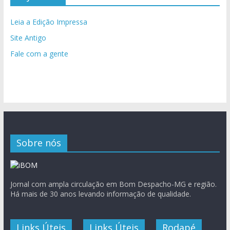
Leia a Edição Impressa
Site Antigo
Fale com a gente
Sobre nós
Jornal com ampla circulação em Bom Despacho-MG e região.
Há mais de 30 anos levando informação de qualidade.
Links Úteis
Links Úteis
Rodapé