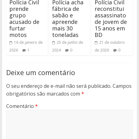
Polícia Civil
Polícia acha
Polícia Civil
prende
fábrica de
reconstitui
grupo
sabão e
assassinato
acusado de
apreende
de jovem de
furtar
mais 30
15 anos em
motos
toneladas
BD
16 de janeiro de
25 de junho de
21 de outubro
2026
1
2024
0
de 2020
0
Deixe um comentário
O seu endereço de e-mail não será publicado.
Campos
obrigatórios são marcados com
*
Comentário
*