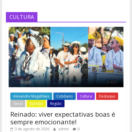
CULTURA
Alexandre Magalhães
Cotidiano
Cultura
Destaque
Geral
Opinião
Região
Reinado: viver expectativas boas é
sempre emocionante!
3 de agosto de 2026
admin
0