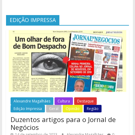
EDIÇÃO IMPRESSA
Alexandre Magalhães
Cultura
Destaque
Edição Impressa
Geral
Opinião
Região
Duzentos artigos para o Jornal de
Negócios
14 de setembro de 2023
Alexandre Magalhães
0