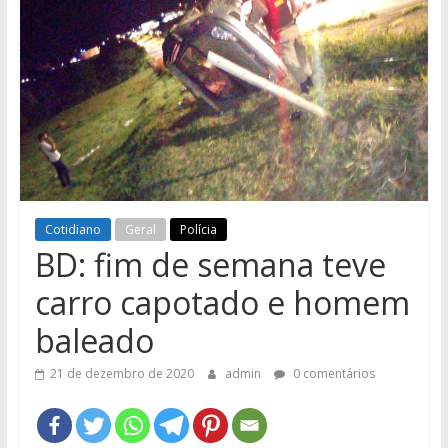
e
Região
Cotidiano
Geral
Polícia
BD: fim de semana teve
carro capotado e homem
baleado
21 de dezembro de 2020
admin
0 comentários