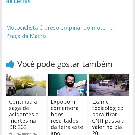
de Letras
Motociclista é preso empinando moto na
Praça da Matriz
→
Você pode gostar também
Continua a
Expobom
Exame
saga de
comemora
toxicológico
acidentes e
bons
para tirar
mortes na
resultados
CNH passa a
BR 262
da feira este
valer no dia
ano
20
5 de junho de