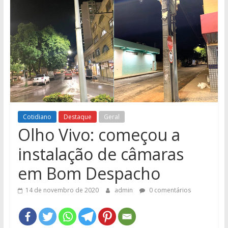
e
Região
Cotidiano
Destaque
Geral
Olho Vivo: começou a
instalação de câmaras
em Bom Despacho
14 de novembro de 2020
admin
0 comentários