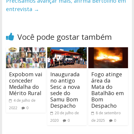
Precisamos avançar mais, afirma Bertolino em
entrevista
→
Você pode gostar também
Expobom vai
Inaugurada
Fogo atinge
conceder
no antigo
área da
Medalha do
Sesc a nova
Mata do
Mérito Rural
sede do
Batalhão em
Samu Bom
Bom
4 de julho de
Despacho
Despacho
2022
0
20 de julho de
8 de setembro
2020
0
de 2025
0