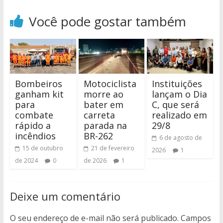
Você pode gostar também
Bombeiros
Motociclista
Instituições
ganham kit
morre ao
lançam o Dia
para
bater em
C, que será
combate
carreta
realizado em
rápido a
parada na
29/8
incêndios
BR-262
6 de agosto de
15 de outubro
21 de fevereiro
2026
1
de 2024
0
de 2026
1
Deixe um comentário
O seu endereço de e-mail não será publicado.
Campos