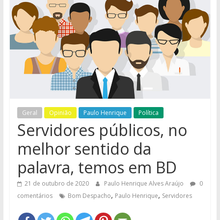
e
Região
Geral
Opinião
Paulo Henrique
Política
Servidores públicos, no
melhor sentido da
palavra, temos em BD
21 de outubro de 2020
Paulo Henrique Alves Araújo
0
,
,
comentários
Bom Despacho
Paulo Henrique
Servidores