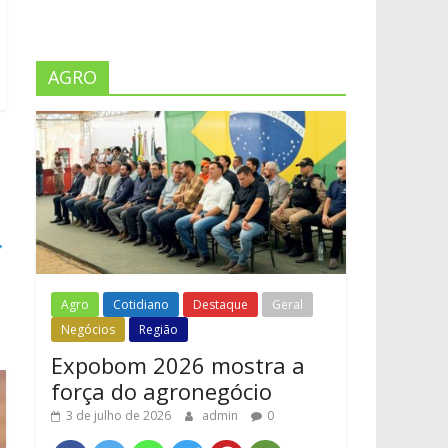
AGRO
→
Agro
Cotidiano
Destaque
Geral
Negócios
Região
Expobom 2026 mostra a
força do agronegócio
3 de julho de 2026
admin
0