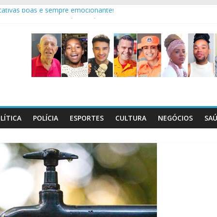
ctativas boas é sempre emocionante!
squisa mostra riscos dentro de casa
a bêbado dirigindo carreta na BR-262
o Dia C, que será realizado em 29/8
l maços de cigarros contrabandeados
LÍTICA
POLÍCIA
ESPORTES
CULTURA
NEGÓCIOS
SA