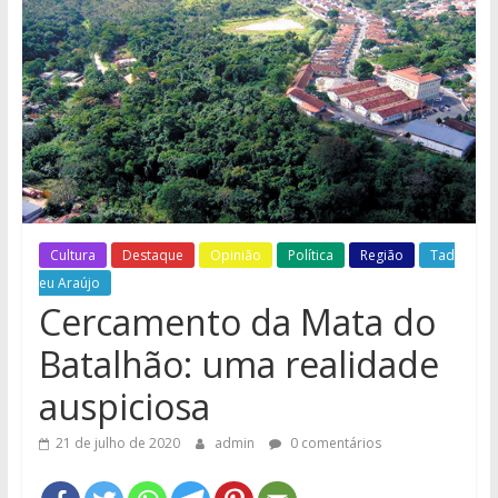
e
Região
Cultura
Destaque
Opinião
Política
Região
Tad
eu Araújo
Cercamento da Mata do
Batalhão: uma realidade
auspiciosa
21 de julho de 2020
admin
0 comentários