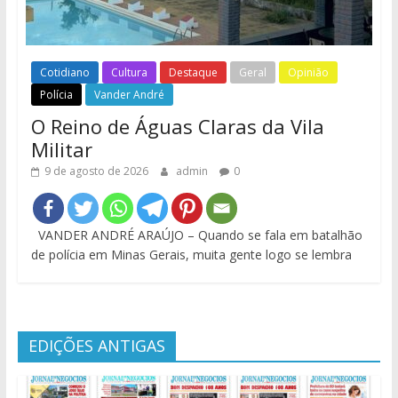
Cotidiano
Cultura
Destaque
Geral
Opinião
Polícia
Vander André
O Reino de Águas Claras da Vila
Militar
9 de agosto de 2026
admin
0
VANDER ANDRÉ ARAÚJO – Quando se fala em batalhão
de polícia em Minas Gerais, muita gente logo se lembra
EDIÇÕES ANTIGAS