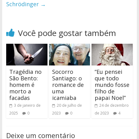
Schrödinger
→
Você pode gostar também
Tragédia no
Socorro
“Eu pensei
São Bento:
Santiago: o
que todo
homem é
romance de
mundo fosse
morto a
uma
filho de
facadas
icamiaba
papai Noel”
3 de janeiro de
20 de julho de
24 de dezembro
2025
0
2023
0
de 2023
4
Deixe um comentário